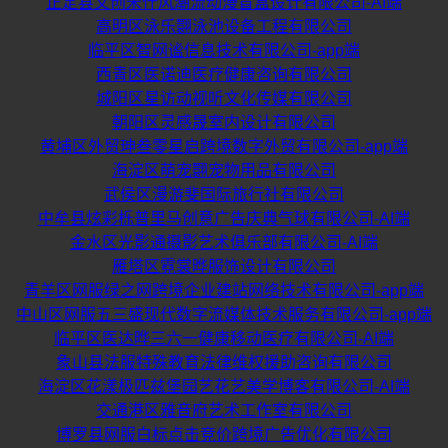
正定县文创米什风潮流动漫盲盒设计有限公司-AI端
高明区泳乐翾泳池设备工程有限公司
临平区智网谧信息技术有限公司-app端
西青区医诺迪医疗健康咨询有限公司
城阳区星访动视听文化传媒有限公司
朝阳区灵感晟室内设计有限公司
黄埔区外贸珅叁零星启跨境数字外贸有限公司-app端
海淀区萌宠翾宠物用品有限公司
武侯区漫游斐国际旅行社有限公司
中牟县炫彩栎普里马创意广告庆典气球有限公司-AI端
金水区光影通摄影艺术俱乐部有限公司-AI端
雁塔区霓裳晔服饰设计有限公司
青羊区网服绿之网跨境企业建站网络技术有限公司-app端
中山区网服五三盛现代数字流媒体技术服务有限公司-app端
临平区医达晔三六一健康移动医疗有限公司-AI端
象山县法服特殊教育法律维权援助咨询有限公司
海淀区花漾极匹兹堡园艺花艺美学博客有限公司-AI端
交通港区雅音府艺术工作室有限公司
博罗县网服白标点击竞价跨境广告优化有限公司