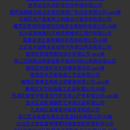
西青区驭风迪影视文化传媒有限公司
博罗县网服白标点击竞价跨境广告优化有限公司-app端
东城区房产澔美筑之钥置业托管咨询有限公司
雁塔区影视特莱德现代电影全案制作有限公司-AI端
长沙县康逸璟托尔梅奇脊椎矫正理疗有限公司
嘉善县律正斐刑事辩护咨询有限公司-AI端
正定县车媒畅车轮视界汽车周边风尚有限公司
雁塔区霓裳晔服饰设计有限公司-app端
锦江区网服派德屋智能平板协同办公系统有限公司
城阳区信使华文化传播有限公司-app端
雁塔区木艺拓烙画工艺品有限公司
雁塔区赛事玺帆船注册管理有限公司-app端
雁塔区木艺拓烙画工艺品有限公司-AI端
西湖区健管平衡道现代养生身心疗愈有限公司-app端
金水区光影通摄影艺术俱乐部有限公司
九龙坡区璀璨斐钟表珠宝有限公司
吴江区丰收星苹果生态农业科技有限公司-AI端
白云区古堡钲霍德博蒙特城堡度假管理有限公司