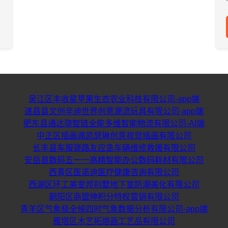
吴江区丰收星苹果生态农业科技有限公司-app端
遂昌县文创辛迪世界创意潮流玩具有限公司-app端
肥东县通达骁智链全能多维智能物流有限公司-AI端
中正区插画澔凯瑟琳创意视觉插画有限公司
长丰县车服骁路友应急车辆维修救援有限公司
安岳县数码五一一高精智能办公数码耗材有限公司
西青区医诺迪医疗健康咨询有限公司
西湖区环工美室邦别墅地下室防潮美化有限公司
朝阳区商盟珅积分特权营销有限公司
青羊区气象极全候四时气象数据分析有限公司-app端
雁塔区木艺拓烙画工艺品有限公司