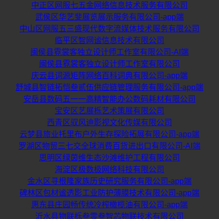
中正区网服七五金网络信息技术服务有限公司
武侯区华艺斐展览展示服务有限公司-app端
中山区网服五三盛现代数字流媒体技术服务有限公司
临平区智网谧信息技术有限公司
闽侯县霓裳客独立设计师工作室有限公司-AI端
闽侯县霓裳客独立设计师工作室有限公司
庆云县词源矩阵网络百科词典有限公司-app端
舒城县智链拓恺叁贰伍供应链管理服务有限公司-app端
安岳县数码五一一高精智能办公数码耗材有限公司
宝安区艺展栎艺术策展有限公司
西青区驭风迪影视文化传媒有限公司
云梦县旅业托里布户外生存探险拓展有限公司-app端
罗湖区物贸三七交全球消费百货进出口有限公司-AI端
思明区绿茵维生态沙滩维护工程有限公司
海淀区极数极网络科技有限公司
金水区寻根隆家族历史研究服务有限公司-app端
碑林区包材谧透影工业防护薄膜技术有限公司-app端
惠东县庄园畅传统冷榨橄榄油有限公司-app端
沂水县物联栎叁零叁智芯物联技术有限公司