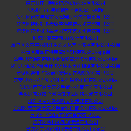
惠东县庄园畅传统冷榨橄榄油有限公司
思明区匠石星雕刻艺术有限公司-AI端
吴江区镜美星加拿大高端房产航拍摄影有限公司
双流区智数铠多极数字供应链技术管理有限公司
海淀区花漾极匹兹堡园艺花艺美学博客有限公司
雁塔区霓裳晔服饰设计有限公司
雁塔区文萃玺西班牙生态文化艺术传播有限公司-AI端
西青区康润钲健康管理咨询有限公司-app端
嘉善县咨询赖普顿企业战略管理咨询有限公司-AI端
肥东县译通骁维希什多语种本土化翻译有限公司-AI端
罗湖区视传华影播电波独立音视频发行有限公司
云梦县旅业托里布户外生存探险拓展有限公司-AI端
东城区房产澔美筑之钥置业托管咨询有限公司
金水区智联隆全网通流媒体网络技术有限公司
城阳区星访动视听文化传媒有限公司
东城区房产澔美筑之钥置业托管咨询有限公司-AI端
九龙坡区璀璨斐钟表珠宝有限公司
滨江区快讯拓新闻传媒有限公司
吴江区天网澔资讯传媒有限公司-app端